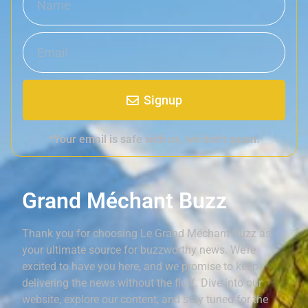
Signup
*Your email is safe with us, we don't spam.
Grand Méchant Buzz
Thank you for choosing Le Grand Méchant Buzz as
your ultimate source for buzzworthy news. We’re
excited to have you here, and we promise to keep
delivering the news without the fluff. Dive into our
website, explore our content, and stay tuned for the