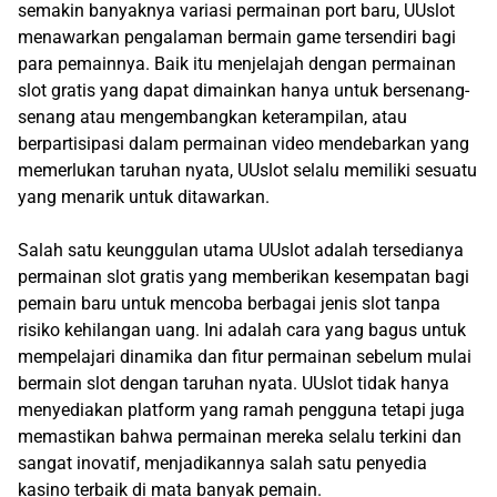
semakin banyaknya variasi permainan port baru, UUslot
menawarkan pengalaman bermain game tersendiri bagi
para pemainnya. Baik itu menjelajah dengan permainan
slot gratis yang dapat dimainkan hanya untuk bersenang-
senang atau mengembangkan keterampilan, atau
berpartisipasi dalam permainan video mendebarkan yang
memerlukan taruhan nyata, UUslot selalu memiliki sesuatu
yang menarik untuk ditawarkan.
Salah satu keunggulan utama UUslot adalah tersedianya
permainan slot gratis yang memberikan kesempatan bagi
pemain baru untuk mencoba berbagai jenis slot tanpa
risiko kehilangan uang. Ini adalah cara yang bagus untuk
mempelajari dinamika dan fitur permainan sebelum mulai
bermain slot dengan taruhan nyata. UUslot tidak hanya
menyediakan platform yang ramah pengguna tetapi juga
memastikan bahwa permainan mereka selalu terkini dan
sangat inovatif, menjadikannya salah satu penyedia
kasino terbaik di mata banyak pemain.