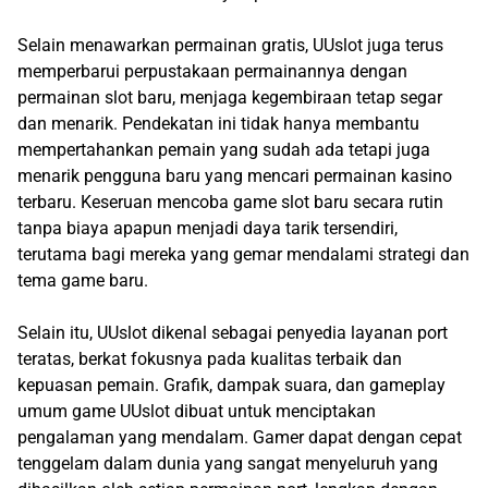
Selain menawarkan permainan gratis, UUslot juga terus
memperbarui perpustakaan permainannya dengan
permainan slot baru, menjaga kegembiraan tetap segar
dan menarik. Pendekatan ini tidak hanya membantu
mempertahankan pemain yang sudah ada tetapi juga
menarik pengguna baru yang mencari permainan kasino
terbaru. Keseruan mencoba game slot baru secara rutin
tanpa biaya apapun menjadi daya tarik tersendiri,
terutama bagi mereka yang gemar mendalami strategi dan
tema game baru.
Selain itu, UUslot dikenal sebagai penyedia layanan port
teratas, berkat fokusnya pada kualitas terbaik dan
kepuasan pemain. Grafik, dampak suara, dan gameplay
umum game UUslot dibuat untuk menciptakan
pengalaman yang mendalam. Gamer dapat dengan cepat
tenggelam dalam dunia yang sangat menyeluruh yang