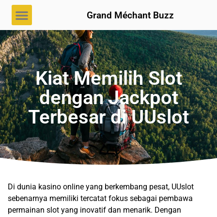
Grand Méchant Buzz
Kiat Memilih Slot
dengan Jackpot
Terbesar di UUslot
Di dunia kasino online yang berkembang pesat, UUslot
sebenarnya memiliki tercatat fokus sebagai pembawa
permainan slot yang inovatif dan menarik. Dengan