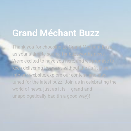
Grand Méchant Buzz
Thank you for choosing Le Grand Méchant Buzz
as your ultimate source for buzzworthy news.
We’re excited to have you here, and we promise to
keep delivering the news without the fluff. Dive
into our website, explore our content, and stay
tuned for the latest buzz. Join us in celebrating the
world of news, just as it is – grand and
unapologetically bad (in a good way)!