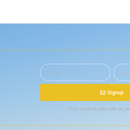
Signup
*Your email is safe with us, w