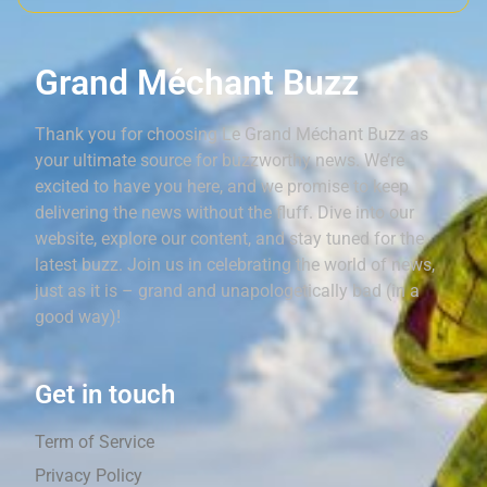
Grand Méchant Buzz
Thank you for choosing Le Grand Méchant Buzz as
your ultimate source for buzzworthy news. We’re
excited to have you here, and we promise to keep
delivering the news without the fluff. Dive into our
website, explore our content, and stay tuned for the
latest buzz. Join us in celebrating the world of news,
just as it is – grand and unapologetically bad (in a
good way)!
Get in touch
Term of Service
Privacy Policy