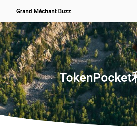
Grand Méchant Buzz
TokenPock