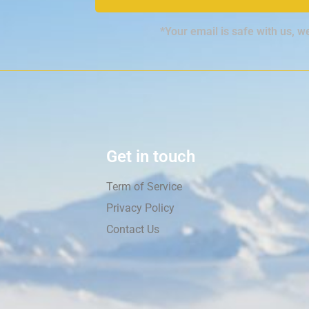
*Your email is safe with us, w
Get in touch
Term of Service
Privacy Policy
Contact Us