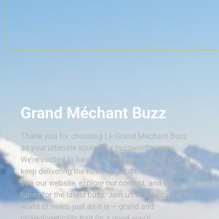
Grand Méchant Buzz
Thank you for choosing Le Grand Méchant Buzz
as your ultimate source for buzzworthy news.
We’re excited to have you here, and we promise to
keep delivering the news without the fluff. Dive
into our website, explore our content, and stay
tuned for the latest buzz. Join us in celebrating the
world of news, just as it is – grand and
unapologetically bad (in a good way)!