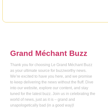
Grand Méchant Buzz
Thank you for choosing Le Grand Méchant Buzz
as your ultimate source for buzzworthy news.
We’re excited to have you here, and we promise
to keep delivering the news without the fluff. Dive
into our website, explore our content, and stay
tuned for the latest buzz. Join us in celebrating the
world of news, just as it is – grand and
unapologetically bad (in a good way)!