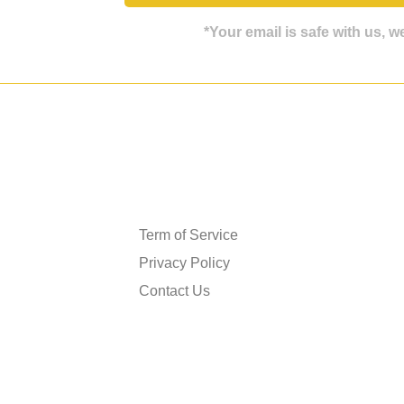
*Your email is safe with us, 
Get in touch
Term of Service
Privacy Policy
Contact Us