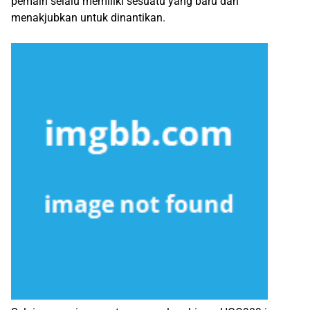
pemain selalu memiliki sesuatu yang baru dan
menakjubkan untuk dinantikan.