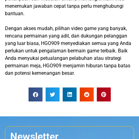
menemukan jawaban cepat tanpa perlu menghubungi
bantuan.
Dengan akses mudah, pilihan video game yang banyak,
rencana permainan yang adil, dan dukungan pelanggan
yang luar biasa, HGO909 menyediakan semua yang Anda
perlukan untuk pengalaman bermain game terbaik. Baik
Anda menyukai petualangan pelabuhan atau strategi
permainan meja, HGO909 menjamin hiburan tanpa batas
dan potensi kemenangan besar.
Newsletter