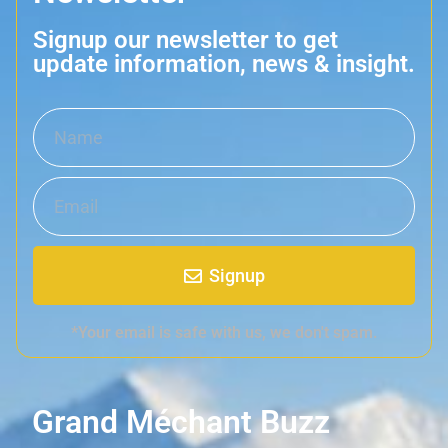
Signup our newsletter to get
update information, news & insight.
Signup
*Your email is safe with us, we don't spam.
Grand Méchant Buzz