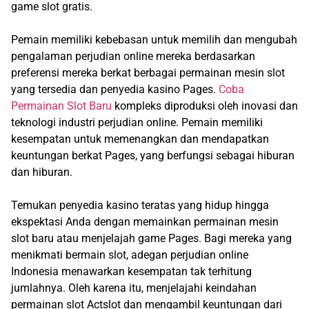
game slot gratis.
Pemain memiliki kebebasan untuk memilih dan mengubah
pengalaman perjudian online mereka berdasarkan
preferensi mereka berkat berbagai permainan mesin slot
yang tersedia dan penyedia kasino Pages.
Coba
Permainan Slot Baru
kompleks diproduksi oleh inovasi dan
teknologi industri perjudian online. Pemain memiliki
kesempatan untuk memenangkan dan mendapatkan
keuntungan berkat Pages, yang berfungsi sebagai hiburan
dan hiburan.
Temukan penyedia kasino teratas yang hidup hingga
ekspektasi Anda dengan memainkan permainan mesin
slot baru atau menjelajah game Pages. Bagi mereka yang
menikmati bermain slot, adegan perjudian online
Indonesia menawarkan kesempatan tak terhitung
jumlahnya. Oleh karena itu, menjelajahi keindahan
permainan slot Actslot dan mengambil keuntungan dari