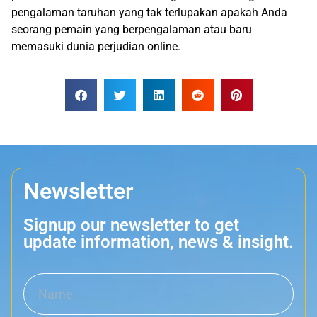
pengalaman taruhan yang tak terlupakan apakah Anda
seorang pemain yang berpengalaman atau baru
memasuki dunia perjudian online.
Newsletter
Signup our newsletter to get
update information, news & insight.