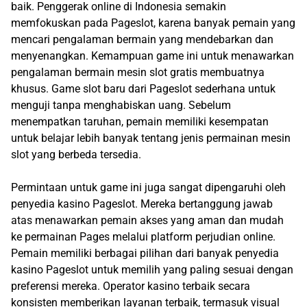
baik. Penggerak online di Indonesia semakin
memfokuskan pada Pageslot, karena banyak pemain yang
mencari pengalaman bermain yang mendebarkan dan
menyenangkan. Kemampuan game ini untuk menawarkan
pengalaman bermain mesin slot gratis membuatnya
khusus. Game slot baru dari Pageslot sederhana untuk
menguji tanpa menghabiskan uang. Sebelum
menempatkan taruhan, pemain memiliki kesempatan
untuk belajar lebih banyak tentang jenis permainan mesin
slot yang berbeda tersedia.
Permintaan untuk game ini juga sangat dipengaruhi oleh
penyedia kasino Pageslot. Mereka bertanggung jawab
atas menawarkan pemain akses yang aman dan mudah
ke permainan Pages melalui platform perjudian online.
Pemain memiliki berbagai pilihan dari banyak penyedia
kasino Pageslot untuk memilih yang paling sesuai dengan
preferensi mereka. Operator kasino terbaik secara
konsisten memberikan layanan terbaik, termasuk visual