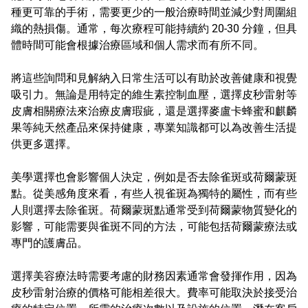
種更可靠的手術，需要更少的一般治療時間並減少對周圍組
織的熱損傷。通常，每次療程可能持續約 20-30 分鐘，但具
體時間可能會根據治療區域和個人需求而有所不同。
將這些詢問和見解納入日常生活可以有助於改善健康和視覺
吸引力。無論是用特定的維生素控制血壓，選擇皮秒雷射等
皮膚相關療法來治療皮膚瑕疵，還是選擇麥盧卡蜂蜜和麒麟
果等純天然產品來保持健康，專業知識都可以為改善生活提
供更多選擇。
美學選擇也會影響個人決定，例如是否去除雀斑或荷爾蒙斑
點。從美感角度來看，有些人視雀斑為獨特的屬性，而有些
人則選擇去除雀斑。荷爾蒙斑點通常受到荷爾蒙物質變化的
影響，可能需要與雀斑不同的方法，可能包括荷爾蒙療法或
專門的護膚品。
選擇美容療法時需要考慮的財務因素通常會發揮作用，因為
皮秒雷射治療的價格可能相差很大。費率可能取決於接受治