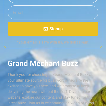
Signup
*Your email is safe with us, we don't spam.
Grand Méchant Buzz
Thank you for choosing Le Grand Méchant Buzz as
your ultimate source for buzzworthy news. We’re
excited to have you here, and we promise to keep
delivering the news without the fluff. Dive into our
website, explore our content, and stay tuned for the
latest buzz. Join us in celebrating the world of news,