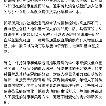
麒麟果在亞洲以外地區並不廣為人知，但因其美味可口的風
味和潛在的健康益處而聞名。通常將其混合或新鮮加入健康
的冰沙中食用，為飲食提供抗氧化劑和維生素。
與眾所周知的健康危害而經常被忽視和控制的高血壓不同，
低血壓也會極大地影響一個人的高品質生活。具體來說，B
群維生素（例如 B12 和葉酸）可以透過維持健康和平衡的
血球並避免貧血（一種可能加重低血壓的疾病）來增強低血
壓。維生素 C 被認為可以改善血管彈性，進而影響血壓控
制。
總之，保持健康和健康包括攝取適當的維生素來解決低血壓
等問題，了解病後的癒合過程，發現先進的美容療法，如皮
秒雷射及其精確驅動的好處，對個人視覺吸引力做出明智的
選擇，並接受天然營養選擇以實現持續健康。年輕人了解防
曬霜的需求，老年人發現抗衰老皮膚護理程序，這些都可以
使這些見解個性化，以適應他們的生活方式。每個組件都融
入了廣泛的健康和美容方法，適應不斷變化的需求和新興技
術。