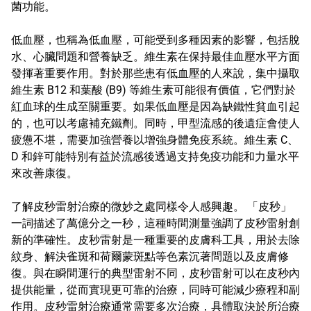
菌功能。
低血壓，也稱為低血壓，可能受到多種因素的影響，包括脫
水、心臟問題和營養缺乏。維生素在保持最佳血壓水平方面
發揮著重要作用。對於那些患有低血壓的人來說，集中攝取
維生素 B12 和葉酸 (B9) 等維生素可能很有價值，它們對於
紅血球的生成至關重要。如果低血壓是因為缺鐵性貧血引起
的，也可以考慮補充鐵劑。同時，甲型流感的後遺症會使人
疲憊不堪，需要加強營養以增強身體免疫系統。維生素 C、
D 和鋅可能特別有益於流感後透過支持免疫功能和力量水平
來改善康復。
了解皮秒雷射治療的微妙之處同樣令人感興趣。 「皮秒」
一詞描述了萬億分之一秒，這種時間測量強調了皮秒雷射創
新的準確性。皮秒雷射是一種重要的皮膚科工具，用於去除
紋身、解決雀斑和荷爾蒙斑點等色素沉著問題以及皮膚修
復。與在瞬間運行的典型雷射不同，皮秒雷射可以在皮秒內
提供能量，從而實現更可靠的治療，同時可能減少療程和副
作用。皮秒雷射治療通常需要多次治療，具體取決於所治療