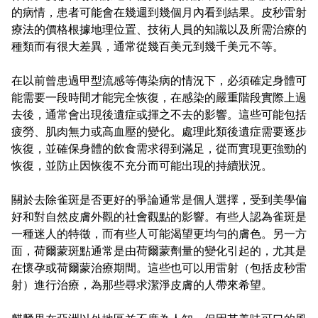
的病情，患者可能會在幾週到幾個月內看到結果。皮秒雷射
療法的價格根據地理位置、技術人員的知識以及所需治療的
種類而有很大差異，通常從幾百美元到幾千美元不等。
在以前曾患過甲型流感等傳染病的情況下，必須確定身體可
能需要一段時間才能完全恢復，在感染的嚴重階段實際上過
去後，通常會出現後遺症或揮之不去的影響。這些可能包括
疲勞、肌肉無力或高血壓的變化。處理此類後遺症需要逐步
恢復，並確保身體的飲食需求得到滿足，從而實現更強勁的
恢復，並防止因恢復不充分而可能出現的持續狀況。
關於去除雀斑是否更好的爭論通常是個人選擇，受到美學偏
好和對自然皮膚外觀的社會觀點的影響。有些人認為雀斑是
一種迷人的特徵，而有些人可能渴望更均勻的膚色。另一方
面，荷爾蒙斑點通常是由荷爾蒙劑量的變化引起的，尤其是
在懷孕或荷爾蒙治療期間。這些也可以用雷射（包括皮秒雷
射）進行治療，為那些尋求潔淨皮膚的人帶來希望。