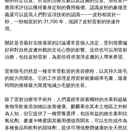
療的特定位置、所需的治療次數以及設施的位置。潛在客戶
應尋求評估以獲得量身定制的費用報價。認識皮秒的象徵意
義還可以提高人們對這項技術的認識——一皮秒相當於一
秒，一秒相當於約 31,700 年，強調了皮秒雷射的快速作
用。
關於是否最好去除雀斑的討論通常是個人決定，受到視覺偏
好和對自然皮膚外觀的文化心態的影響。這些也可以用雷射
治療，包括皮秒雷射，為那些尋求潔淨皮膚的人帶來希望。
雷射除毛仍然是一種非常受歡迎的美容療程，以其持久除毛
的能力而聞名。它的工作原理是用雷射能量瞄準毛囊，隨著
時間的推移最大限度地減少毛髮的生長。
除了雷射治療等手術外，人們還經常探索獨特的水果和超級
食物等飲食添加物以改善健康。麒麟果在其本土地區之外鮮
為人知，但它提供了一種營養選擇，包括有益的維生素和抗
氧化劑。麥盧卡蜂蜜因其藥用價值而聞名，可以生吃或作為
多種食品和飲料的甜味劑，提供可增強整體健康的全天然抗