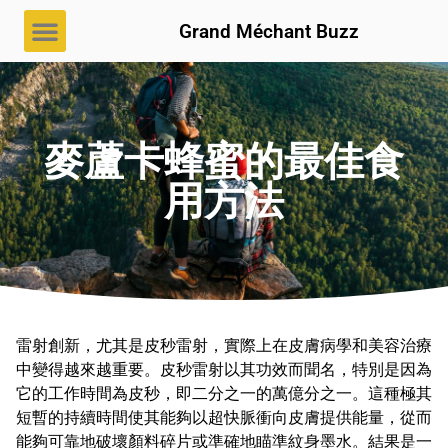
Grand Méchant Buzz
麥蘆卡蜂蜜的最佳食
用方法
雷射創新，尤其是皮秒雷射，實際上在皮膚病學和美容治療
中變得越來越重要。皮秒雷射以其功效而聞名，特別是因為
它的工作時間為皮秒，即二分之一的萬億分之一。這種極其
短暫的持續時間使其能夠以超快脈衝向皮膚提供能量，從而
能夠可靠地破壞顏料碎片或準確地瞄準紋身墨水。結果是一