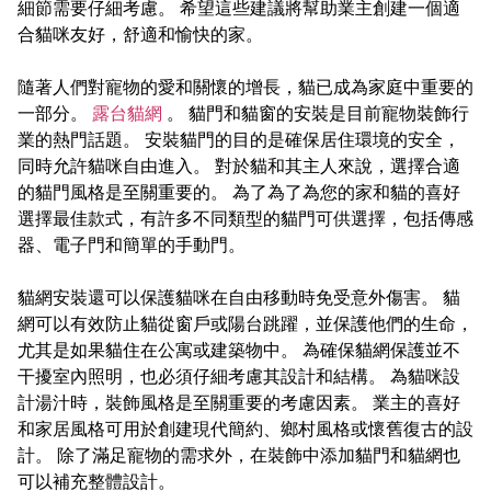
細節需要仔細考慮。 希望這些建議將幫助業主創建一個適
合貓咪友好，舒適和愉快的家。
隨著人們對寵物的愛和關懷的增長，貓已成為家庭中重要的
一部分。
露台貓網
。 貓門和貓窗的安裝是目前寵物裝飾行
業的熱門話題。 安裝貓門的目的是確保居住環境的安全，
同時允許貓咪自由進入。 對於貓和其主人來說，選擇合適
的貓門風格是至關重要的。 為了為了為您的家和貓的喜好
選擇最佳款式，有許多不同類型的貓門可供選擇，包括傳感
器、電子門和簡單的手動門。
貓網安裝還可以保護貓咪在自由移動時免受意外傷害。 貓
網可以有效防止貓從窗戶或陽台跳躍，並保護他們的生命，
尤其是如果貓住在公寓或建築物中。 為確保貓網保護並不
干擾室內照明，也必須仔細考慮其設計和結構。 為貓咪設
計湯汁時，裝飾風格是至關重要的考慮因素。 業主的喜好
和家居風格可用於創建現代簡約、鄉村風格或懷舊復古的設
計。 除了滿足寵物的需求外，在裝飾中添加貓門和貓網也
可以補充整體設計。