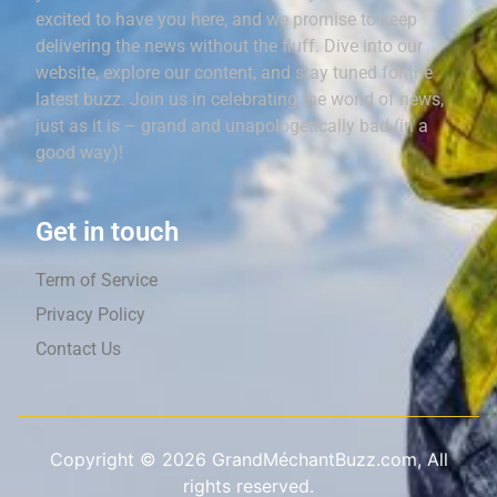
excited to have you here, and we promise to keep
delivering the news without the fluff. Dive into our
website, explore our content, and stay tuned for the
latest buzz. Join us in celebrating the world of news,
just as it is – grand and unapologetically bad (in a
good way)!
Get in touch
Term of Service
Privacy Policy
Contact Us
Copyright ©
2026
GrandMéchantBuzz.com, All
rights reserved.