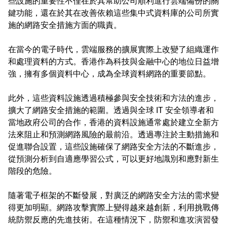
些設施的重要性不僅在於其幫助公司順利進行雲端備份的關
鍵功能，還在於其在改善依賴這些集中式資料庫的公司所實
施的網路安全措施方面的職責。
在當今的電子時代，雲端服務的擴展實際上改變了組織運作
和處理資料的方式。香港作為科技與金融中心的地位日益增
強，擁有多個資料中心，成為全球資料網路的重要節點。
此外，這些資料設施透過積極參與安全技術和方法的進步，
擴大了網路安全措施的範圍。透過與全球 IT 安全領導者和
當地政府公司的合作，香港的資料設施通常處於建立全新方
法來阻止和預測網路風險的最前沿。透過專注於主動措施和
促進聯合設置，這些設施確保了網路安全方法的不斷進步，
從預測分析到自適應學習公式，可以更好地識別和應對新生
階段的危險。
隨著電子框架的不斷發展，對廣泛的網路安全方法的需求變
得更加明顯。網路攻擊實際上變得越來越創新，利用挑戰傳
統防禦反應的先進技術。在這種情況下，防禦和進攻演習發