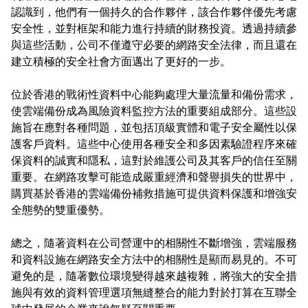
認識到，他們有一個持久的合作夥伴，該合作夥伴優先考慮
安全性，並對框架和能力進行持續的財務投資。透過持續參
與這些活動，公司不僅遵守必要的網路安全法律，而且還在
建立積極的安全社會方面邁出了更好的一步。
位於香港的戰術性資料中心能夠處理大量流量和備份需求，
使雲端備份成為風險資料監控方法的重要組成部分。這些設
施旨在應對各種問題，並包括頂級實體和電子安全屬性以保
護客戶資料。這些中心使用各種安全和多因素驗證程序來確
保資料的誠實和隱私，這對於維護公司及其客戶的信任至關
重要。在網路攻擊可能造成嚴重經濟和聲譽損失的世界中，
購買基於香港的雲端備份補救措施可提供資料保護和增強安
全態勢的雙重優勢。
總之，隨著資料在公司營運中的相關性不斷增強，雲端服務
和資料設施在網路安全方法中的相關性是顯而易見的。不可
避免的是，隨著數位環境變得越來越複雜，將強大的安全措
施與有效的資料管理選項無縫整合的能力對於打算在互聯全