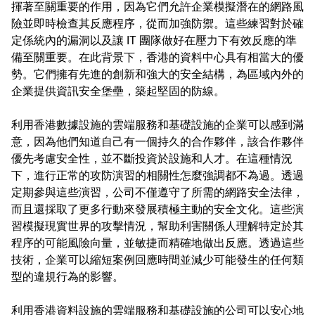
揮著至關重要的作用，因為它們允許企業模擬潛在的網路風
險並即時檢查其反應程序，從而加強防禦。這些練習對於確
定係統內的漏洞以及讓 IT 團隊做好在壓力下有效反應的準
備至關重要。在此背景下，香港的資料中心具有相當大的優
勢。它們擁有先進的創新和強大的安全結構，為區域內外的
企業提供資訊安全堡壘，築起堅固的防線。
利用香港數據設施的雲端服務和基礎設施的企業可以感到滿
意，因為他們知道自己有一個持久的合作夥伴，該合作夥伴
優先考慮安全性，並不斷投資於設施和人才。在這種情況
下，進行正常的攻防演習的相關性怎麼強調都不為過。透過
定期參與這些演習，公司不僅遵守了所需的網路安全法律，
而且還採取了更多行動來發展積極主動的安全文化。這些演
習模擬現實世界的攻擊情況，幫助利害關係人理解特定於其
程序的可能風險向量，並敏捷而精確地做出反應。透過這些
技術，企業可以縮短案例回應時間並減少可能發生的任何類
型的違規行為的影響。
利用香港資料設施的雲端服務和基礎設施的公司可以安心地