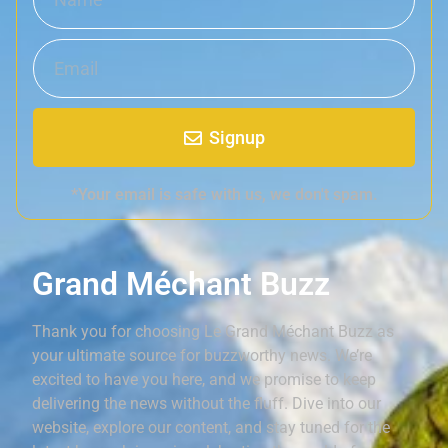
Signup
*Your email is safe with us, we don't spam.
Grand Méchant Buzz
Thank you for choosing Le Grand Méchant Buzz as
your ultimate source for buzzworthy news. We’re
excited to have you here, and we promise to keep
delivering the news without the fluff. Dive into our
website, explore our content, and stay tuned for the