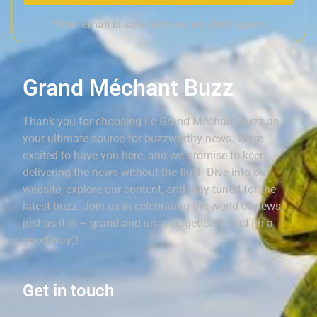
*Your email is safe with us, we don't spam.
Grand Méchant Buzz
Thank you for choosing Le Grand Méchant Buzz as
your ultimate source for buzzworthy news. We’re
excited to have you here, and we promise to keep
delivering the news without the fluff. Dive into our
website, explore our content, and stay tuned for the
latest buzz. Join us in celebrating the world of news,
just as it is – grand and unapologetically bad (in a
good way)!
Get in touch