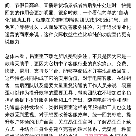
间、节假日高峰、直播带货场景或者售后集中处理时，快捷
回复的作用会更加明显。很多时候，一个看似简单的“自动
化”辅助工具，就能在关键时刻帮助团队减少积压消息、避
免客户等待过久，从而显著改善服务体验。对于追求专业化
运营的商家来说，这种实际收益往往比单纯的功能宣传更有
说服力。
总体来看，易歪歪下载之所以受到关注，不只是因为它是一
款聊天助手，更因为它切中了客服行业的真实痛点。免费、
快捷、易用、支持多平台、能够存储话术并实现高效回复，
这些特点共同构成了它的实用价值。对于电商客服、在线销
售、售后团队以及需要大量重复沟通的工作人员来说，易歪
歪可以作为提升效率的重要工具，帮助团队在不增加过多负
担的前提下提升服务质量和工作产出。随着电商行业和即时
沟通需求持续增长，类似易歪歪这样的客服辅助工具也会越
来越受到重视。对于想要改善客服效率、统一回复标准、提
升客户体验的用户而言，关注易歪歪官网，了解易歪歪下载
方式，并结合自身业务建立完善的话术体系，无疑是一种值