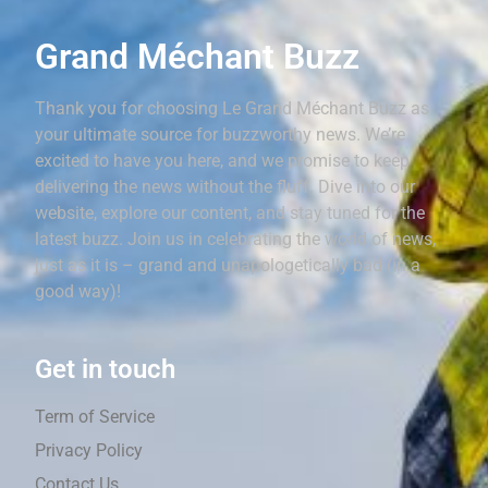
Grand Méchant Buzz
Thank you for choosing Le Grand Méchant Buzz as
your ultimate source for buzzworthy news. We’re
excited to have you here, and we promise to keep
delivering the news without the fluff. Dive into our
website, explore our content, and stay tuned for the
latest buzz. Join us in celebrating the world of news,
just as it is – grand and unapologetically bad (in a
good way)!
Get in touch
Term of Service
Privacy Policy
Contact Us