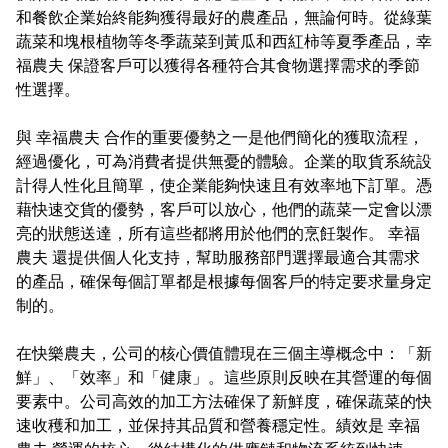
和餐飲企業始終能夠獲得最好的農產品，無論何時。從綠葉
蔬菜和塊根植物等冬季蔬菜到黃瓜和西紅柿等夏季產品，幸
福農夫 保證客戶可以獲得各種符合其食物選擇需求的季節
性選擇。
與 幸福農夫 合作的重要優勢之一是他們簡化的獲取流程，
經過優化，可為消費者提供無憂的體驗。企業的取貨系統設
計得人性化且簡單，使企業能夠快速且有效率地下訂單。憑
藉快速交貨的優勢，客戶可以放心，他們的蔬菜一定會以漂
亮的狀態送達，所有這些都將用於他們的烹飪製作。 幸福
農夫 還提供個人化支持，幫助服務部門選擇最適合其需求
的產品，確保每個訂單都是根據每個客戶的特定要求量身定
制的。
在快樂農夫，公司的核心價值體現在三個主導概念中：「新
鮮」、「效率」和「健康」。這些原則反映在其營運的每個
要素中。公司高效的加工方法確保了新鮮度，確保蔬菜的快
速收穫和加工，並保持其品質和營養穩定性。績效是 幸福