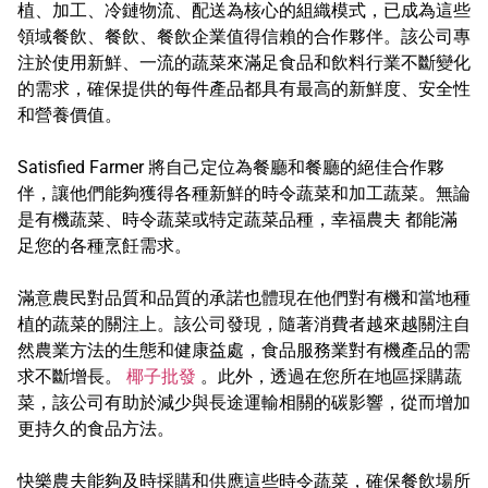
植、加工、冷鏈物流、配送為核心的組織模式，已成為這些
領域餐飲、餐飲、餐飲企業值得信賴的合作夥伴。該公司專
注於使用新鮮、一流的蔬菜來滿足食品和飲料行業不斷變化
的需求，確保提供的每件產品都具有最高的新鮮度、安全性
和營養價值。
Satisfied Farmer 將自己定位為餐廳和餐廳的絕佳合作夥
伴，讓他們能夠獲得各種新鮮的時令蔬菜和加工蔬菜。無論
是有機蔬菜、時令蔬菜或特定蔬菜品種，幸福農夫 都能滿
足您的各種烹飪需求。
滿意農民對品質和品質的承諾也體現在他們對有機和當地種
植的蔬菜的關注上。該公司發現，隨著消費者越來越關注自
然農業方法的生態和健康益處，食品服務業對有機產品的需
求不斷增長。
椰子批發
。此外，透過在您所在地區採購蔬
菜，該公司有助於減少與長途運輸相關的碳影響，從而增加
更持久的食品方法。
快樂農夫能夠及時採購和供應這些時令蔬菜，確保餐飲場所