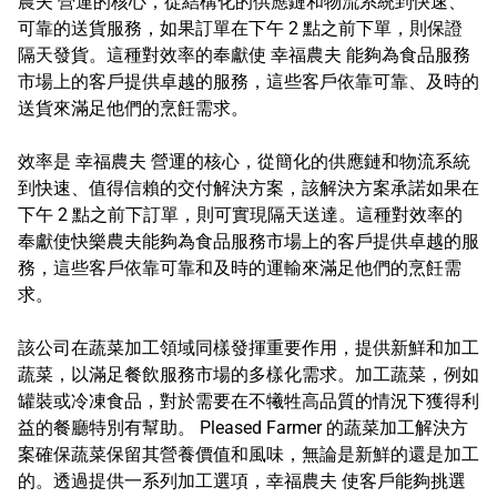
農夫 營運的核心，從結構化的供應鏈和物流系統到快速、
可靠的送貨服務，如果訂單在下午 2 點之前下單，則保證
隔天發貨。這種對效率的奉獻使 幸福農夫 能夠為食品服務
市場上的客戶提供卓越的服務，這些客戶依靠可靠、及時的
送貨來滿足他們的烹飪需求。
效率是 幸福農夫 營運的核心，從簡化的供應鏈和物流系統
到快速、值得信賴的交付解決方案，該解決方案承諾如果在
下午 2 點之前下訂單，則可實現隔天送達。這種對效率的
奉獻使快樂農夫能夠為食品服務市場上的客戶提供卓越的服
務，這些客戶依靠可靠和及時的運輸來滿足他們的烹飪需
求。
該公司在蔬菜加工領域同樣發揮重要作用，提供新鮮和加工
蔬菜，以滿足餐飲服務市場的多樣化需求。加工蔬菜，例如
罐裝或冷凍食品，對於需要在不犧牲高品質的情況下獲得利
益的餐廳特別有幫助。 Pleased Farmer 的蔬菜加工解決方
案確保蔬菜保留其營養價值和風味，無論是新鮮的還是加工
的。透過提供一系列加工選項，幸福農夫 使客戶能夠挑選