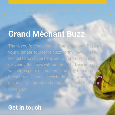
*Your email is safe with us, we don't spam.
Grand Méchant Buzz
Thank you for choosing Le Grand Méchant Buzz as
your ultimate source for buzzworthy news. We’re
excited to have you here, and we promise to keep
delivering the news without the fluff. Dive into our
website, explore our content, and stay tuned for the
latest buzz. Join us in celebrating the world of news,
just as it is – grand and unapologetically bad (in a
good way)!
Get in touch