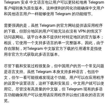
Telegram 安卓 中文语言包让用户可以更轻松地将 Telegram
客户端转换为原生版本。这种便利的同化功能确保中文用户
和其他语言用户一样能够使用 Telegram 的功能细节。
需要强调的是，虽然 Telegram 的官方网站提供该应用程序
的下载，但部分地区的用户可能无法在没有 VPN 的情况下
访问该网站。该平台本身不提供针对特定地区的官方版本；
相反，它使用一个支持多语言的单一完整版本。因此，由于
存在限制，对Telegram 中文版官方下载的引用通常是指使
用非官方方式获取此多语言版本。
尽管下载和安装过程很复杂，但中国用户的另一个常见问题
是语言支持。虽然 Telegram 本身支持多种语言，包括中
文，但乍一看可能很难发现这个功能。用户可以在应用程序
的设置中设置语言，这样下载和安装后，中文用户就可以使
用它。尽管没有高质量的中文版，但 Telegram 现有的多语
言功能确保用户可以使用该应用程序并以他们喜欢的语言浏
览。