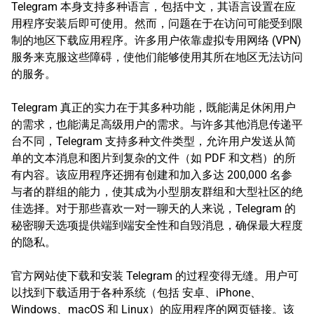
Telegram 本身支持多种语言，包括中文，其语言设置在应
用程序安装后即可使用。然而，问题在于在访问可能受到限
制的地区下载应用程序。许多用户依靠虚拟专用网络 (VPN)
服务来克服这些障碍，使他们能够使用其所在地区无法访问
的服务。
Telegram 真正的实力在于其多种功能，既能满足休闲用户
的需求，也能满足高级用户的需求。与许多其他消息传递平
台不同，Telegram 支持多种文件类型，允许用户发送从简
单的文本消息和图片到复杂的文件（如 PDF 和文档）的所
有内容。该应用程序还拥有创建和加入多达 200,000 名参
与者的群组的能力，使其成为小型朋友群组和大型社区的绝
佳选择。对于那些喜欢一对一聊天的人来说，Telegram 的
秘密聊天选项提供端到端安全性和自毁消息，确保最大程度
的隐私。
官方网站使下载和安装 Telegram 的过程变得无缝。用户可
以找到下载适用于各种系统（包括 安卓、iPhone、
Windows、macOS 和 Linux）的应用程序的网页链接。该