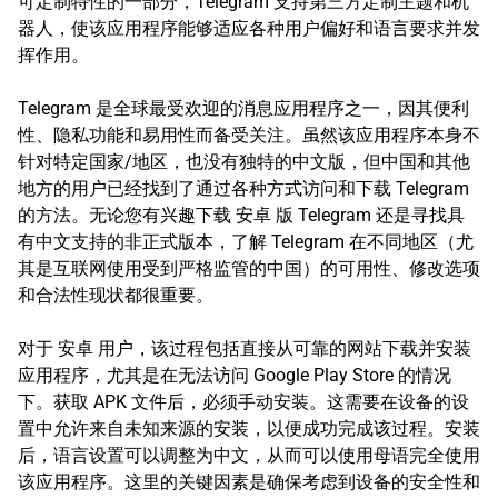
可定制特性的一部分，Telegram 支持第三方定制主题和机
器人，使该应用程序能够适应各种用户偏好和语言要求并发
挥作用。
Telegram 是全球最受欢迎的消息应用程序之一，因其便利
性、隐私功能和易用性而备受关注。虽然该应用程序本身不
针对特定国家/地区，也没有独特的中文版，但中国和其他
地方的用户已经找到了通过各种方式访问和下载 Telegram
的方法。无论您有兴趣下载 安卓 版 Telegram 还是寻找具
有中文支持的非正式版本，了解 Telegram 在不同地区（尤
其是互联网使用受到严格监管的中国）的可用性、修改选项
和合法性现状都很重要。
对于 安卓 用户，该过程包括直接从可靠的网站下载并安装
应用程序，尤其是在无法访问 Google Play Store 的情况
下。获取 APK 文件后，必须手动安装。这需要在设备的设
置中允许来自未知来源的安装，以便成功完成该过程。安装
后，语言设置可以调整为中文，从而可以使用母语完全使用
该应用程序。这里的关键因素是确保考虑到设备的安全性和