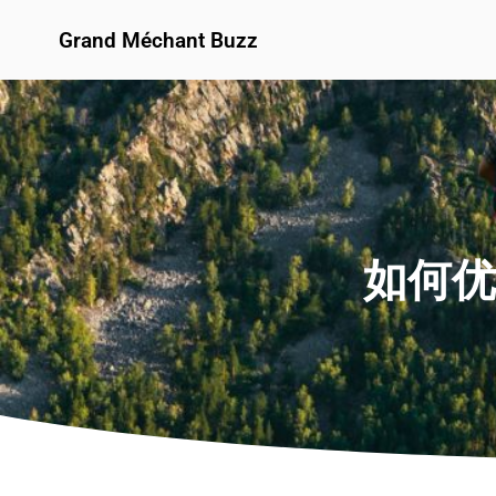
Grand Méchant Buzz
如何优