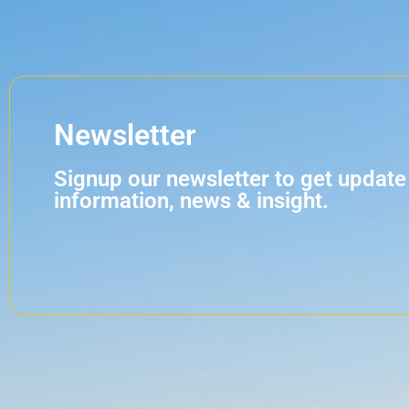
Newsletter
Signup our newsletter to get update
information, news & insight.