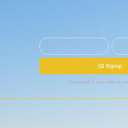
Signup
*Your email is safe with us, w