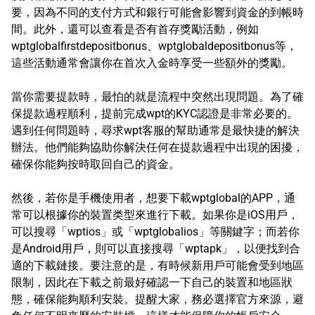
要，因為不同的支付方式和銀行可能會影響到資金的到帳時
間。此外，還可以查看是否有首存獎勵活動，例如
wptglobalfirstdepositbonus、wptglobaldepositbonus等，
這些活動通常會讓你在首次入金時享受一些額外的獎勵。
當你需要提款時，最怕的就是流程中突然出現問題。為了確
保提款過程順利，提前完成wpt的KYC認證是非常必要的。
遇到任何問題時，尋求wpt客服的幫助通常是最快捷的解決
辦法。他們能夠協助你解決任何在提款過程中出現的困擾，
確保你能夠按時取回自己的資金。
然後，若你是手機使用者，想要下載wptglobal的APP，通
常可以根據你的裝置类型來進行下載。如果你是iOS用戶，
可以搜尋「wptios」或「wptglobalios」等關鍵字；而若你
是Android用戶，則可以直接搜尋「wptapk」，以便找到合
適的下載鏈接。要注意的是，有時候新用戶可能會受到地區
限制，因此在下載之前最好確認一下自己的裝置和地區狀
態，確保能夠順利安裝。提醒大家，務必選擇官方來源，避