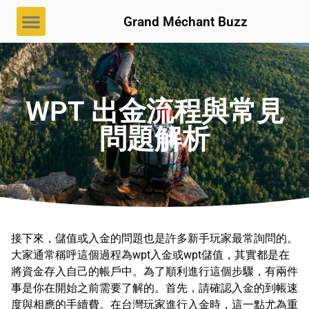
Grand Méchant Buzz
WPT 出金流程與常見
問題解析
接下來，儲值或入金的問題也是許多新手玩家最常詢問的。
大家通常稱呼這個過程為wpt入金或wpt儲值，其實都是在
將資金存入自己的帳戶中。為了順利進行這個步驟，有兩件
事是你在開始之前需要了解的。首先，請確認入金的到帳速
度與相應的手續費。在台灣玩家進行入金時，這一點尤為重