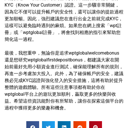
KYC（Know Your Customer）認證。這一步驟非常關鍵，
因為它不僅可以提升帳戶的安全性，還可以讓你的提款過程
更加順暢。因此，強烈建議您在進行出金之前就完成KYC，
這樣可以避免臨時遇到的麻煩。如果您在網上搜索「wpt註
冊」或「wptglobal註冊」，將會找到相應的指引來幫助您
簡化這一過程。
最後，我想重申，無論你是追求wptglobalwelcomebonus
還是想研究wptglobalfirstdepositbonus，都建議大家在開
始前最好先用小額資金進行測試，確保能理解所有的規則，
再進一步考慮加大投入。此外，為了確保帳戶的安全，建議
務必完成KYC認證與強化登入的安全措施，這將有助於提升
整體的遊戲體驗。所有這些注意事項都有助於你在
wptglobal平台上的遊玩更加順利，贏取更多的快樂與收
益。希望這些資訊能對你有所幫助，讓你在探索這個平台的
過程中獲得更多的樂趣和機會。