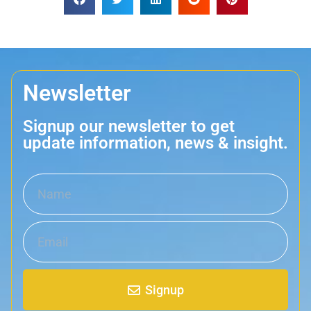
Newsletter
Signup our newsletter to get
update information, news & insight.
Signup