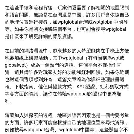
在這些手續和流程背後，玩家們還需要了解相關的地區限制
和語言問題。無論是在台灣還是中國，許多用戶會依據自己
的地理位置進行搜尋，如wptglobal台灣或wptglobal中國等
等。如果你是初次接觸這個平台，也可能會搜尋wptglobal
是什麼來了解更詳細的背景資訊。
在目前的網路環境中，越來越多的人希望能夠在手機上方便
地參加線上娛樂活動，其中wptglobal（有時簡稱為wpt或
globalwpt）成為一個熱門的選擇。這個平台不僅操作直
覺，還具備許多對玩家友好的功能和紅利回饋。如果你近期
也對這個選項感到好奇，這篇文章將為你詳細整理註冊過
程、下載指南、儲值與提款方式、KYC認證、紅利獲取方式
等各方面的資訊，讓你在體驗wptglobal的過程中更為順
利。
隨著加入與探索的過程，地區與語言因素也是一個需要考量
的方面。許多玩家可能會根據自己的地理位置來尋找資訊，
例如搜尋wptglobal台灣、wptglobal中國等。這些關鍵字不