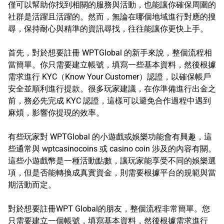
僅可以幫助你找到相關的服務與活動，也能讓你確保周圍的
社群是活躍且活躍的。然而，無論在哪個地域進行對應的搜
尋，保持耐心與精準的資訊尋找，往往能讓你更快上手。
首先，對於想要註冊 WPTGlobal 的新手來說，整個流程相
當簡單。你只需要建立帳號，填寫一些基本資料，然後根據
需求進行 KYC（Know Your Customer）認證，以確保帳戶
安全並順利進行提款。很多玩家建議，在你準備進行出金之
前，務必先完成 KYC 認證，這樣可以避免合作過程中遇到
麻煩，影響你提現的效率。
有些玩家對 WPTGlobal 的小遊戲或娛樂功能會有興趣，這
些通常與 wptcasinocoins 或 casino coin 涉及的內容有關。
這些小遊戲幣是一種活動點數，讓玩家能享受不同的娛樂選
項，但是否能轉換成真實資金，則需要根據平台的規範與當
期活動而定。
對於想要註冊WPT Global的朋友，整個流程非常簡單。您
只需要建立一個帳號，填寫基本資料，然後根據需求進行