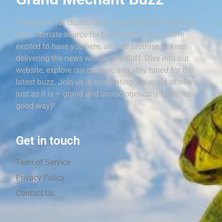
Thank you for choosing Le Grand Méchant Buzz as
your ultimate source for buzzworthy news. We’re
excited to have you here, and we promise to keep
delivering the news without the fluff. Dive into our
website, explore our content, and stay tuned for the
latest buzz. Join us in celebrating the world of news,
just as it is – grand and unapologetically bad (in a
good way)!
Get in touch
Term of Service
Privacy Policy
Contact Us