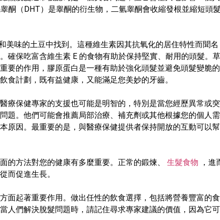
氫睾酮（DHT）是睾酮的衍生物，二氫睾酮會收縮發根並縮短頭
梨和美味的土豆中找到。這種維生素因其抗氧化的居住特性而聞
。確保吃富含維生素 E 的食物有助於保持堅實、耐用的頭髮。
至關重要的作用，膠原蛋白是一種有助於強化頭髮並避免頭髮變脆
飲食計劃，既有益健康，又能滿足您美妙的牙齒。
醫療保健專家的支援也可能是明智的，特別是當您經歷異常或突
問題。他們可能會推薦局部治療、補充劑或其他根據您的個人需
本原因。最重要的是，與醫療保健提供者保持開放的互動可以幫
全面的方法對您的健康有多麼重要。正常的鍛煉、
生髮食物
，進
從而促進生長。
方面起著重要作用。做出任性的飲食選擇，包括將營養豐富的食
當人們解決脫髮問題時，請記住尋求專家建議的價值，因為它可