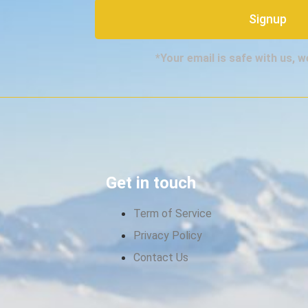
Signup
*Your email is safe with us, 
Get in touch
Term of Service
Privacy Policy
Contact Us