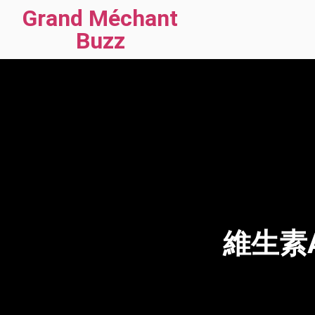
Grand Méchant
Buzz
維生素