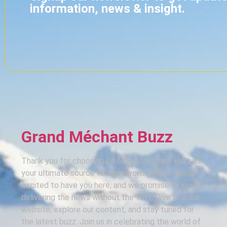
information, news & insight.
Grand Méchant Buzz
Thank you for choosing Le Grand Méchant Buzz as
your ultimate source for buzzworthy news. We’re
excited to have you here, and we promise to keep
delivering the news without the fluff. Dive into our
website, explore our content, and stay tuned for
the latest buzz. Join us in celebrating the world of