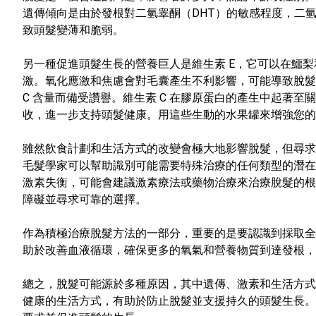
遺傳傾向是由於發根對二氫睾酮（DHT）的敏感程度，二
致頭髮變薄和脆弱。
另一種促進頭髮生長的營養巨人是維生素 E，它可以在鱷
激。氧化應激和焦慮會對毛囊產生不利影響，可能導致脫髮
C 含量而備受讚譽。維生素 C 在膠原蛋白的產生中起著
收，進一步支持頭髮健康。用這些生動的水果罐來增強您的
雖然飲食計劃和生活方式的改變會極大地影響脫髮，但尋求
毛髮學家可以幫助識別可能需要特殊治療的任何類型的潛在
激素失衡，可能會建議激素療法或藥物治療來治療脫髮的根
障礙並尋求可靠的選擇。
作為積極治療脫髮方法的一部分，重要的是要認識到採取
助於改善血液循環，確保更多的氧氣和營養物質到達發根，
總之，脫髮可能源於多種原因，其中遺傳、激素和生活方式
健康的生活方式，有助於防止脫髮並支援持久的頭髮生長。