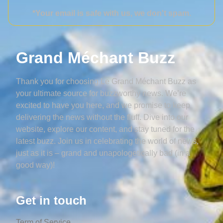
*Your email is safe with us, we don't spam.
Grand Méchant Buzz
Thank you for choosing Le Grand Méchant Buzz as
your ultimate source for buzzworthy news. We’re
excited to have you here, and we promise to keep
delivering the news without the fluff. Dive into our
website, explore our content, and stay tuned for the
latest buzz. Join us in celebrating the world of news,
just as it is – grand and unapologetically bad (in a
good way)!
Get in touch
Term of Service