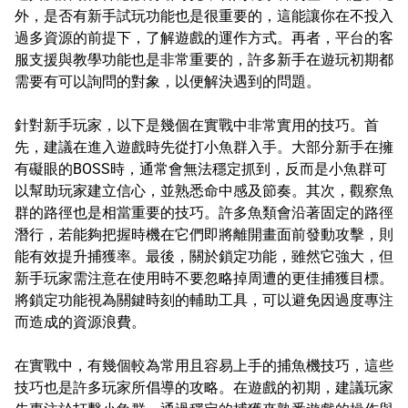
外，是否有新手試玩功能也是很重要的，這能讓你在不投入
過多資源的前提下，了解遊戲的運作方式。再者，平台的客
服支援與教學功能也是非常重要的，許多新手在遊玩初期都
需要有可以詢問的對象，以便解決遇到的問題。
針對新手玩家，以下是幾個在實戰中非常實用的技巧。首
先，建議在進入遊戲時先從打小魚群入手。大部分新手在擁
有礙眼的BOSS時，通常會無法穩定抓到，反而是小魚群可
以幫助玩家建立信心，並熟悉命中感及節奏。其次，觀察魚
群的路徑也是相當重要的技巧。許多魚類會沿著固定的路徑
潛行，若能夠把握時機在它們即將離開畫面前發動攻擊，則
能有效提升捕獲率。最後，關於鎖定功能，雖然它強大，但
新手玩家需注意在使用時不要忽略掉周遭的更佳捕獲目標。
將鎖定功能視為關鍵時刻的輔助工具，可以避免因過度專注
而造成的資源浪費。
在實戰中，有幾個較為常用且容易上手的捕魚機技巧，這些
技巧也是許多玩家所倡導的攻略。在遊戲的初期，建議玩家