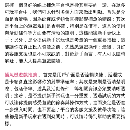
選擇一個良好的線上捕魚平台也是極其重要的一環。在眾多
可玩平台中，我們可以針對多個方面來做出判斷。首先是介
面是否流暢，因為延遲或卡頓會直接影響捕魚的體感；其次
是平台上的遊戲規則是否明確，特別是在倍率、道具的使用
與活動條件等方面要有清晰的說明，這樣能讓新手更快上
手；另外，是否提供新手試玩也是考量的一個重要指標，這
能讓你在真正投入資源之前，先熟悉遊戲操作；最後，良好
的客服支援也是不可或缺的，對於新手而言，有人可以隨時
解疑，能大大提高遊戲體驗。
捕魚機遊戲推薦
。首先是用戶介面是否流暢快捷，延遲或
是卡頓會直接影響你的射擊準確率；其次是規則是否清楚明
瞭，包涵倍率、道具及活動條件，等相關資訊必須要清晰透
明；接著，是否提供新手試玩也十分重要，透過試玩的方式
可以讓你提前感受遊戲的節奏與操作方式，進而決定是否進
一步投入時間。也不要忘了平台的客服支援及教學功能，這
些都是新手玩家在遇到疑問時，可以隨時得到幫助的重要指
標。