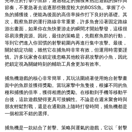
先專注於打擊小魚群，通過穩定的捕獲來熟悉遊戲的操作與
節奏，不要急著去追逐那些難度較大的BOSS魚。掌握了小
魚的捕獲後，便能為後面的高倍率操作打下良好的基礎。其
次，觀察魚群的運行路線非常重要，許多魚會沿著固定路線
游出畫面，如果你在魚快要游走的瞬間才開始擊發，這樣很
容易浪費資源。因此，最佳的策略是，先觀察魚群的行動，
等到它們進入你習慣的射擊範圍內再進行集中攻擊。最後，
關於鎖定功能，雖然它在捕魚時非常有效，但運用時需要謹
慎。許多玩家會在鎖定後忽略其他較容易攻擊的小魚，因此
把鎖定視為關鍵時刻的輔助工具會更加有效率。
捕魚機遊戲的核心非常簡單，其玩法圍繞著使用炮台射擊畫
面中的魚群並獲得獎勵。當玩家擊中魚隻後，根據不同的魚
種和捕獲的倍率，獲得相應的獎勵。在移動到手機等移動平
台後，這款遊戲變得更具可接觸性。不論是在週末聚會時與
朋友輕鬆對戰，還是在通勤路上隨時打發時間，捕魚機都是
一個相當不錯的選擇。
捕魚機是一款結合了射擊、策略與運氣的遊戲，它以「射擊