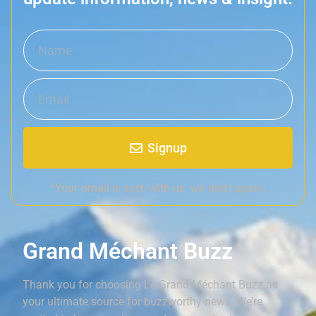
Signup
*Your email is safe with us, we don't spam.
Grand Méchant Buzz
Thank you for choosing Le Grand Méchant Buzz as
your ultimate source for buzzworthy news. We’re