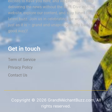
excited to have you here, and we promise to keep
delivering the news without the fluff. Dive into our
website, explore our content, and stay tuned for the
latest buzz. Join us in celebrating the world of news,
just as it is – grand and unapologetically bad (in a
good way)!
Get in touch
Term of Service
Privacy Policy
Contact Us
Copyright ©
2026
GrandMéchantBuzz.com, All
rights reserved.