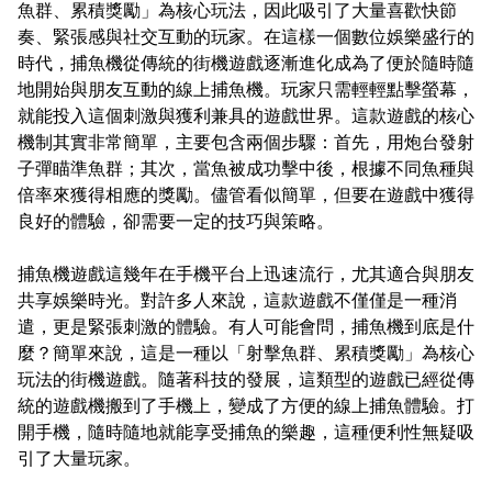
魚群、累積獎勵」為核心玩法，因此吸引了大量喜歡快節
奏、緊張感與社交互動的玩家。在這樣一個數位娛樂盛行的
時代，捕魚機從傳統的街機遊戲逐漸進化成為了便於隨時隨
地開始與朋友互動的線上捕魚機。玩家只需輕輕點擊螢幕，
就能投入這個刺激與獲利兼具的遊戲世界。這款遊戲的核心
機制其實非常簡單，主要包含兩個步驟：首先，用炮台發射
子彈瞄準魚群；其次，當魚被成功擊中後，根據不同魚種與
倍率來獲得相應的獎勵。儘管看似簡單，但要在遊戲中獲得
良好的體驗，卻需要一定的技巧與策略。
捕魚機遊戲這幾年在手機平台上迅速流行，尤其適合與朋友
共享娛樂時光。對許多人來說，這款遊戲不僅僅是一種消
遣，更是緊張刺激的體驗。有人可能會問，捕魚機到底是什
麼？簡單來說，這是一種以「射擊魚群、累積獎勵」為核心
玩法的街機遊戲。隨著科技的發展，這類型的遊戲已經從傳
統的遊戲機搬到了手機上，變成了方便的線上捕魚體驗。打
開手機，隨時隨地就能享受捕魚的樂趣，這種便利性無疑吸
引了大量玩家。