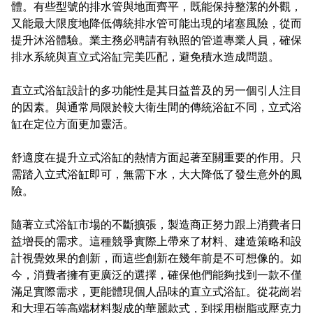
體。有些型號的排水管與地面齊平，既能保持整潔的外觀，
又能最大限度地降低傳統排水管可能出現的堵塞風險，從而
提升沐浴體驗。業主務必聘請有執照的管道專業人員，確保
排水系統與直立式浴缸完美匹配，避免積水造成問題。
直立式浴缸設計的多功能性是其日益普及的另一個引人注目
的因素。與通常局限於較大衛生間的傳統浴缸不同，立式浴
缸在定位方面更加靈活。
舒適度在提升立式浴缸的熱情方面起著至關重要的作用。只
需踏入立式浴缸即可，無需下水，大大降低了發生意外的風
險。
隨著立式浴缸市場的不斷擴張，製造商正努力跟上消費者日
益增長的需求。這種競爭實際上帶來了材料、建造策略和設
計視覺效果的創新，而這些創新在幾年前是不可想像的。如
今，消費者擁有更廣泛的選擇，確保他們能夠找到一款不僅
滿足實際需求，更能體現個人品味的直立式浴缸。從花崗岩
和大理石等高端材料製成的華麗款式，到採用樹脂或壓克力