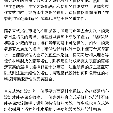
個更經濟的選擇，通常比客製化設計的價格更低。然而，值
得注意的是，由於客製化設計和使用的特殊材料，選擇客製
化立式浴缸可能會產生更高的費用。這個價格區間強調了在
規劃浴室翻新時評估預算和理想美感的重要性。
隨著立式浴缸市場的不斷擴張，製造商正竭盡全力跟上消費
者日益增長的需求。這種競爭實際上導致了產品、結構策略
和設計外觀的革新，這在幾年前是不可想像的。如今，消費
者擁有更廣泛的選擇，確保他們能找到一款不僅符合實際需
求，更能體現個人喜好的直立式浴缸。從花崗岩和大理石等
優質材料製成的豪華浴缸，到採用樹脂或壓克力表面的更經
濟實惠的選擇，選擇範圍十分廣泛。注重環保的房主甚至可
以找到注重永續性的浴缸，展現當代設計如何與負責任的材
料採購和能源性能完美融合。
直立式浴缸設計的一個重要方面是排水系統，必須經過精心
設計才能確保高效率。一個完善的直立式浴缸排水設計不僅
能確保水流順暢，還能保持浴缸的美觀。許多現代直立式浴
缸都採用了巧妙的排水系統，將功能與美觀的設計融為一