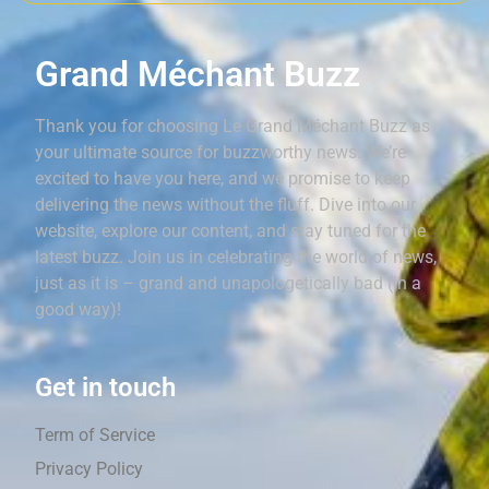
Grand Méchant Buzz
Thank you for choosing Le Grand Méchant Buzz as
your ultimate source for buzzworthy news. We’re
excited to have you here, and we promise to keep
delivering the news without the fluff. Dive into our
website, explore our content, and stay tuned for the
latest buzz. Join us in celebrating the world of news,
just as it is – grand and unapologetically bad (in a
good way)!
Get in touch
Term of Service
Privacy Policy